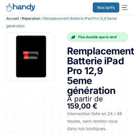
Nos tarifs
Accueil
/
Réparation
/ Remplacement Batterie iPad Pro 12,9 5eme
génération
Plus durable que le neuf
Remplacemen
Batterie iPad
Pro 12,9
5eme
génération
À partir de
159,00 €
Intervention faite en 24 / 48
heures, sans rendez-vous
dans nos boutiques.