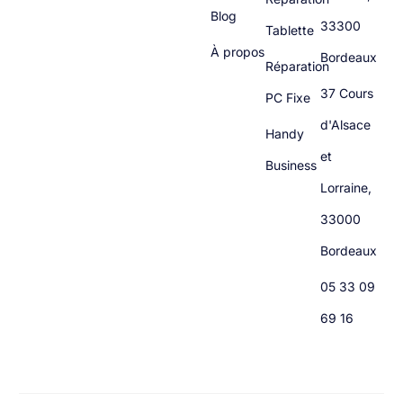
Blog
33300
Tablette
À propos
Bordeaux
Réparation
37 Cours
PC Fixe
d'Alsace
Handy
et
Business
Lorraine,
33000
Bordeaux
05 33 09
69 16