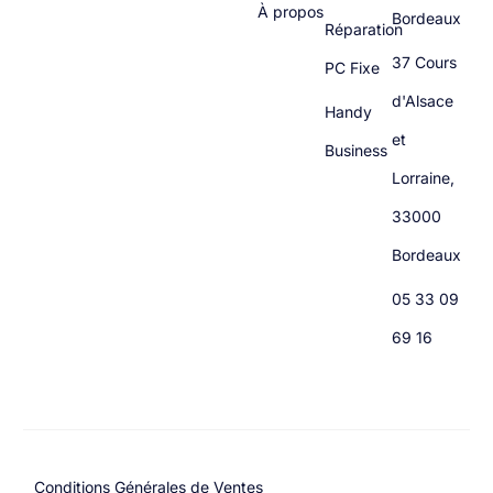
À propos
Bordeaux
Réparation
37 Cours
PC Fixe
d'Alsace
Handy
et
Business
Lorraine,
33000
Bordeaux
05 33 09
69 16
Conditions Générales de Ventes