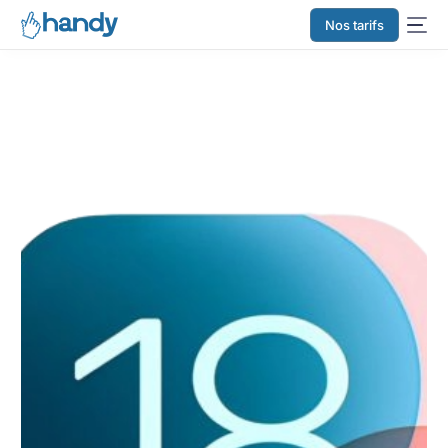
Nos tarifs
Accueil
»
News Apple
»
WWDC 2024 : iPadOS 18
WWDC 2024 : iPadOS 18