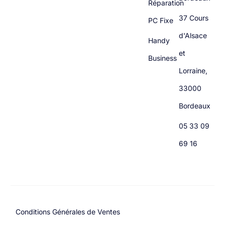
Réparation
37 Cours
PC Fixe
d'Alsace
Handy
et
Business
Lorraine,
33000
Bordeaux
05 33 09
69 16
Conditions Générales de Ventes