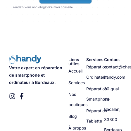
rendez-vous non obligatoire mais conseillé
Liens
Services
Contact
utiles
Réparation
contact@che
Votre expert en réparation
Accueil
de smartphone et
Ordinateur
handy.com
ordinateur à Bordeaux.
Services
Réparation
30 quai
Nos
Smartphone
de
boutiques
Bacalan,
Réparation
Blog
33300
Tablette
À propos
Bordeaux