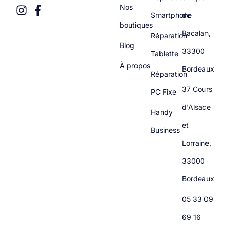
Nos
Smartphone
de
boutiques
Bacalan,
Réparation
Blog
33300
Tablette
À propos
Bordeaux
Réparation
37 Cours
PC Fixe
d'Alsace
Handy
et
Business
Lorraine,
33000
Bordeaux
05 33 09
69 16