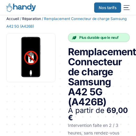
Nos tarifs
Accueil
/
Réparation
/ Remplacement Connecteur de charge Samsung
A42 5G (A426B)
Plus durable que le neuf
Remplacemen
Connecteur
de charge
Samsung
A42 5G
(A426B)
À partir de
69,00
€
Intervention faite en 2 / 3
heures, sans rendez-vous