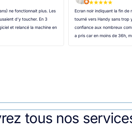
 mon ordinateur, je me suis
J'ai déposé mon ordinateur fin 
 croire mais en faisant
plus. On m'a d'abord dit le j
entaires positifs. Bien m'en
problème de batterie et qu'un
on...
commandée. Après un mois sa
rez tous nos service