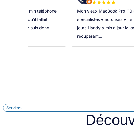
ns) ne fonctionnait plus. Les
Ecran noir indiquant la fin de
efusaient d’y toucher. En 3
tourné vers Handy sans trop y
ogiciel et relancé la machine en
confiance aux nombreux comm
a pris car en moins de 36h, m
Services
Découv