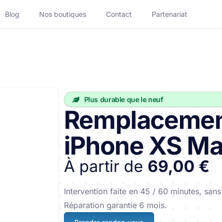
Blog
Nos boutiques
Contact
Partenariat
Réparation Ordinateur
Plus durable que le neuf
Réparation Mac Portable
Remplacement
Réparation PC Fixe
iPhone XS M
Accessoires
À partir de
69,00 €
App
Découvrir Handy Business
Intervention faite en 45 / 60 minutes, sa
lotte
Réparation garantie 6 mois.