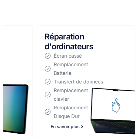
Réparation
Répar
d'ordinateurs
smart
Écran cassé
Écran
Remplacement
Remp
Batterie
Batter
Transfert de données
Trans
Remplacement
Remp
clavier
clavie
Remplacement
Remp
Disque Dur
Disqu
En savoir plus
En savoi