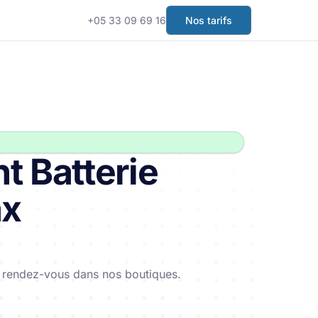
+05 33 09 69 16
Nos tarifs
 Batterie
ax
renez en plus sur Handy
ns rendez-vous dans nos boutiques.
La meilleure qualité au meilleur prix
Notés 5/5 par nos clients