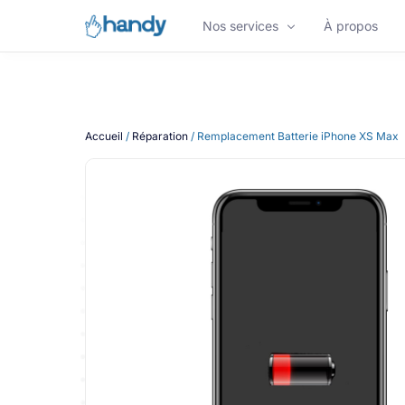
Nos services
À propos
NOS SERVICES
Accueil
/
Réparation
/ Remplacement Batterie iPhone XS Max
Réparation de Smartphone
Réparation iPhone
Réparation de Tablette
Appareils reconditionnés
Vous êtes une entreprise ?
Nos experts maintiennent et réparent votre f
informatique à Bordeaux