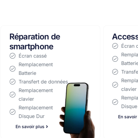
ation de
Accessoires
phone
Écran cassé
Remplacement
 cassé
Batterie
lacement
Transfert de données
ie
Remplacement
fert de données
clavier
lacement
Remplacement
r
Disque Dur
lacement
e Dur
En savoir plus
r plus