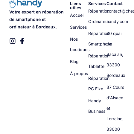
Liens
Services
Contact
utiles
Réparation
contact@che
Votre expert en réparation
Accueil
de smartphone et
Ordinateur
handy.com
ordinateur à Bordeaux.
Services
Réparation
30 quai
Nos
Smartphone
de
boutiques
Bacalan,
Réparation
Blog
33300
Tablette
À propos
Bordeaux
Réparation
37 Cours
PC Fixe
d'Alsace
Handy
et
Business
Lorraine,
33000