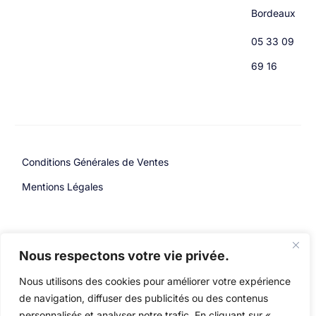
Bordeaux
05 33 09
69 16
Conditions Générales de Ventes
Mentions Légales
Copyright: © 2026 Handy.
Design & Développement par
Nous respectons votre vie privée.
Tous droits réservés
Simon Marsault – Holistic
Agency
Nous utilisons des cookies pour améliorer votre expérience
de navigation, diffuser des publicités ou des contenus
personnalisés et analyser notre trafic. En cliquant sur «