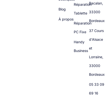
Bacalan,
Réparation
Blog
33300
Tablette
À propos
Bordeaux
Réparation
37 Cours
PC Fixe
d'Alsace
Handy
et
Business
Lorraine,
33000
Bordeaux
05 33 09
69 16