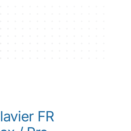
+ 10 000 réparations
avier FR