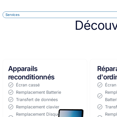
Services
Découv
Réparation
Répar
d'ordinateurs
smart
Écran cassé
Écran
Remplacement
Remp
Batterie
Batter
Transfert de données
Trans
Remplacement
Remp