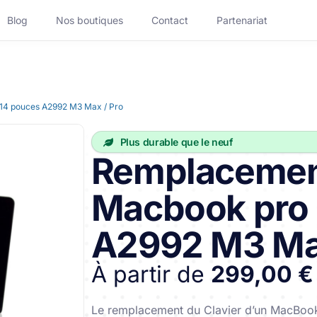
Blog
Nos boutiques
Contact
Partenariat
14 pouces A2992 M3 Max / Pro
Réparation Ordinateur
Plus durable que le neuf
Réparation Mac Portable
Remplacement
Réparation PC Fixe
Macbook pro 
Accessoires
A2992 M3 Max
App
Découvrir Handy Business
À partir de
299,00 €
lotte
Le remplacement du Clavier d’un MacBoo