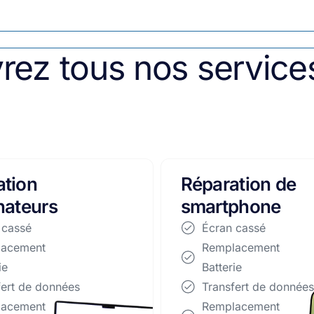
rez tous nos service
ation de
Accessoires
phone
Écran cassé
Remplacement
 cassé
Batterie
lacement
Transfert de données
ie
Remplacement
fert de données
clavier
lacement