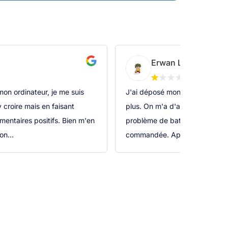
Erwan Lénié
 mon ordinateur, je me suis
J'ai déposé mon ordinateur fin j
 croire mais en faisant
plus. On m'a d'abord dit le jo
ntaires positifs. Bien m'en
problème de batterie et qu'une
on...
commandée. Après un mois san