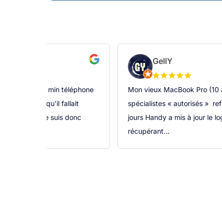
GellY
s vu. j'ai ramené min téléphone
Mon vieux MacBook Pro (10 an
n il mon dit qu'il fallait
spécialistes « autorisés » re
c expertise, je suis donc
jours Handy a mis à jour le lo
récupérant...