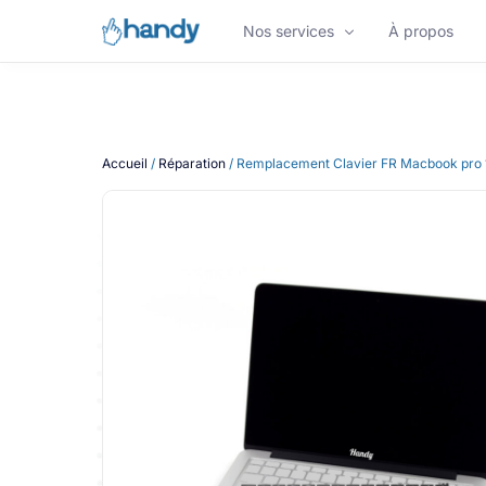
Nos services
À propos
NOS SERVICES
Accueil
/
Réparation
/ Remplacement Clavier FR Macbook pro 
Réparation de Smartphone
Réparation iPhone
Réparation de Tablette
Appareils reconditionnés
Vous êtes une entreprise ?
Nos experts maintiennent et réparent votre f
informatique à Bordeaux