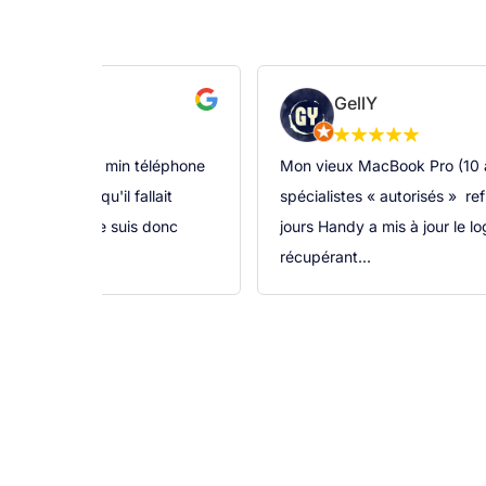
GellY
s vu. j'ai ramené min téléphone
Mon vieux MacBook Pro (10 an
n il mon dit qu'il fallait
spécialistes « autorisés » re
c expertise, je suis donc
jours Handy a mis à jour le lo
récupérant...