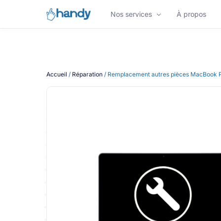
Nos services
À propos
NOS SERVICES
Accueil
/
Réparation
/ Remplacement autres pièces MacBook P
Réparation de Smartphone
Réparation iPhone
Réparation de Tablette
Appareils reconditionnés
Vous êtes une entreprise ?
Nos experts maintiennent et réparent votre f
informatique à Bordeaux