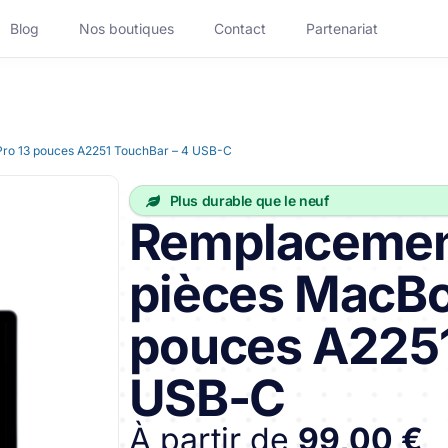
Blog
Nos boutiques
Contact
Partenariat
ro 13 pouces A2251 TouchBar – 4 USB-C
Réparation Ordinateur
Plus durable que le neuf
Réparation Mac Portable
Remplacemen
Réparation PC Fixe
pièces MacBo
Accessoires
pouces A2251
App
Découvrir Handy Business
USB-C
lotte
À partir de
99,00 €