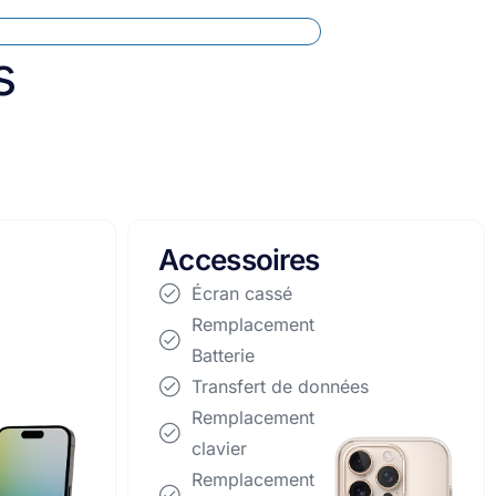
s
Apparails
reconditionnés
Écran cassé
Remplacement Batterie
Transfert de données
Remplacement clavier
Remplacement Disque
Dur