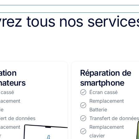
rez tous nos service
ation de
Accessoires
phone
Écran cassé
Remplacement
 cassé
Batterie
lacement
Transfert de données
ie
Remplacement
fert de données
clavier
lacement
Remplacement
r