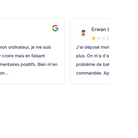
Erwan Lénié
 mon ordinateur, je me suis
J'ai déposé mon ordinateur fin j
 croire mais en faisant
plus. On m'a d'abord dit le jo
ntaires positifs. Bien m'en
problème de batterie et qu'une
on...
commandée. Après un mois san