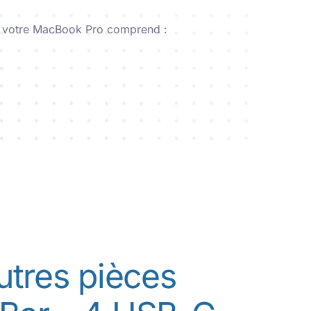
+ 10 000 réparations
r votre MacBook Pro comprend :
tres pièces