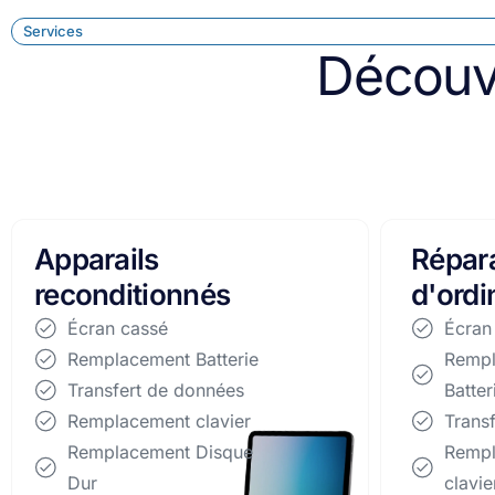
Services
Découv
Réparation
Répar
d'ordinateurs
smart
Écran cassé
Écran
Remplacement
Remp
Batterie
Batter
Transfert de données
Trans
Remplacement
Remp
clavier
clavie