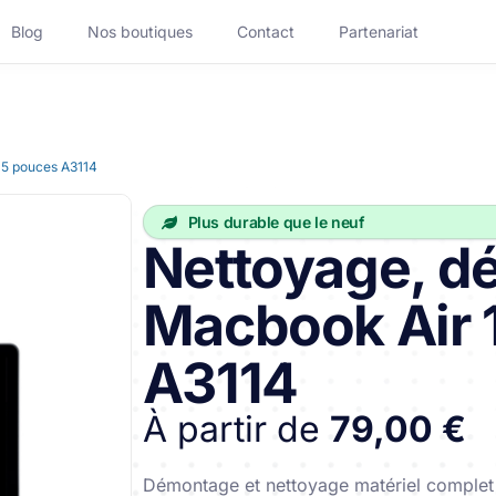
Blog
Nos boutiques
Contact
Partenariat
15 pouces A3114
Réparation Ordinateur
Plus durable que le neuf
Réparation Mac Portable
Nettoyage, d
Réparation PC Fixe
Macbook Air 
Accessoires
A3114
App
Découvrir Handy Business
À partir de
79,00 €
lotte
Démontage et nettoyage matériel comple