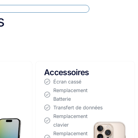
s
Apparails
reconditionnés
Écran cassé
Remplacement Batterie
Transfert de données
Remplacement clavier
Remplacement Disque
Dur