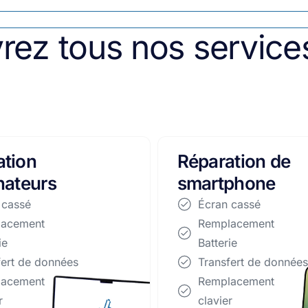
rez tous nos service
ation de
Accessoires
phone
Écran cassé
Remplacement
 cassé
Batterie
lacement
Transfert de données
ie
Remplacement
fert de données
clavier
lacement
Remplacement
r