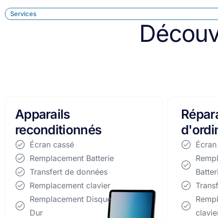
Services
Découv
Réparation
Répar
d'ordinateurs
smart
Écran cassé
Écran
Remplacement
Remp
Batterie
Batter
Transfert de données
Trans
Remplacement
Remp
clavier
clavie