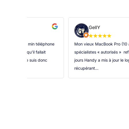
GellY
s vu. j'ai ramené min téléphone
Mon vieux MacBook Pro (10 an
n il mon dit qu'il fallait
spécialistes « autorisés » re
c expertise, je suis donc
jours Handy a mis à jour le lo
récupérant...