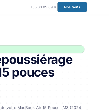
+05 33 09 69 16
Nos tarifs
époussiérage
15 pouces
renez en plus sur Handy
La meilleure qualité au meilleur prix
Notés 5/5 par nos clients
t de votre MacBook Air 15 Pouces M3 (2024