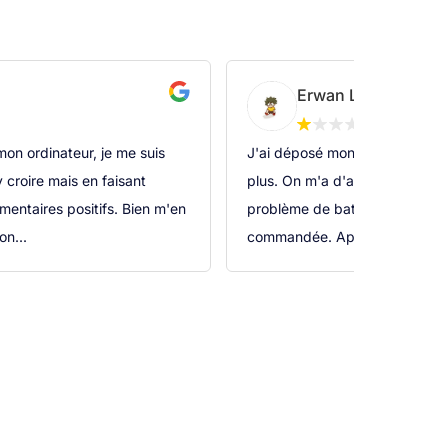
Erwan Lénié
 mon ordinateur, je me suis
J'ai déposé mon ordinateur fin j
 croire mais en faisant
plus. On m'a d'abord dit le jo
ntaires positifs. Bien m'en
problème de batterie et qu'une
on...
commandée. Après un mois san