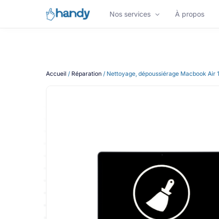
Nos services
À propos
NOS SERVICES
Accueil
/
Réparation
/ Nettoyage, dépoussiérage Macbook Air 
Réparation de Smartphone
Réparation iPhone
Réparation de Tablette
Appareils reconditionnés
Vous êtes une entreprise ?
Nos experts maintiennent et réparent votre f
informatique à Bordeaux