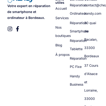
utiles
Réparation
contact@che
Votre expert en réparation
Accueil
de smartphone et
Ordinateur
handy.com
ordinateur à Bordeaux.
Services
Réparation
30 quai
Nos
Smartphone
de
boutiques
Bacalan,
Réparation
Blog
33300
Tablette
À propos
Bordeaux
Réparation
37 Cours
PC Fixe
d'Alsace
Handy
et
Business
Lorraine,
33000