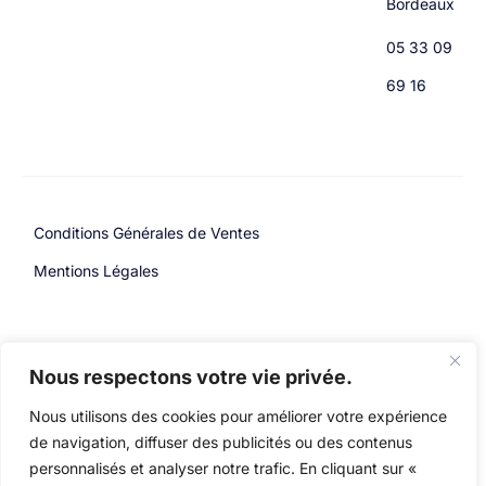
Bordeaux
05 33 09
69 16
Conditions Générales de Ventes
Mentions Légales
Copyright: © 2026 Handy.
Design & Développement par
Nous respectons votre vie privée.
Tous droits réservés
Simon Marsault – Holistic
Agency
Nous utilisons des cookies pour améliorer votre expérience
de navigation, diffuser des publicités ou des contenus
personnalisés et analyser notre trafic. En cliquant sur «